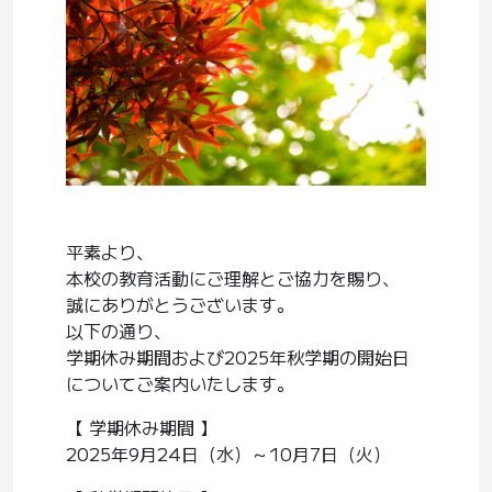
平素より、
本校の教育活動にご理解とご協力を賜り、
誠にありがとうございます。
以下の通り、
学期休み期間および
2025
年秋学期の開始日
についてご案内いたします。
【 学期休み期間 】
2025
年
9
月
24
日（水）～
10
月
7
日（火）