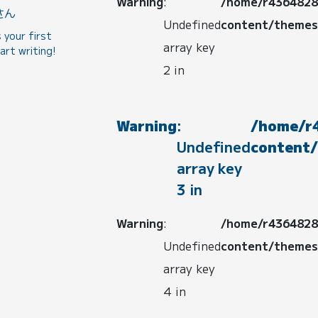
Warning
:
/home/r4364828/
さん
Undefined
content/themes/
 your first
array key
art writing!
2 in
Warning
:
/home/r4
Undefined
content/
array key
3 in
Warning
:
/home/r4364828/
Undefined
content/themes/
array key
4 in