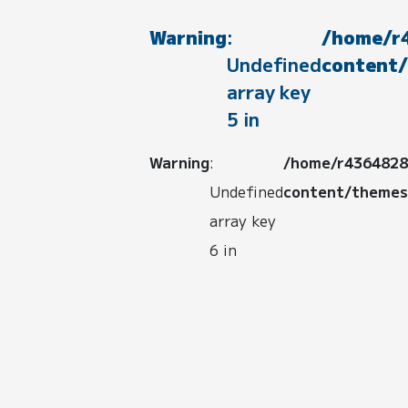
Warning
:
/home/r4
Undefined
content/
array key
5 in
Warning
:
/home/r4364828/
Undefined
content/themes/
array key
6 in