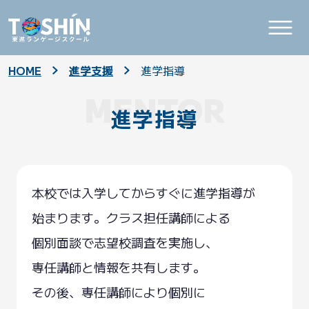
HOME
進学支援
進学指導
MENTOR
進学指導
本校では
入学してからすぐに
進学指導が
始まります。クラス担任
講師による
個別面談で
志望校調査を
実施し、
専任講師と
情報を
共有します。
その後、
専任講師により
個別に